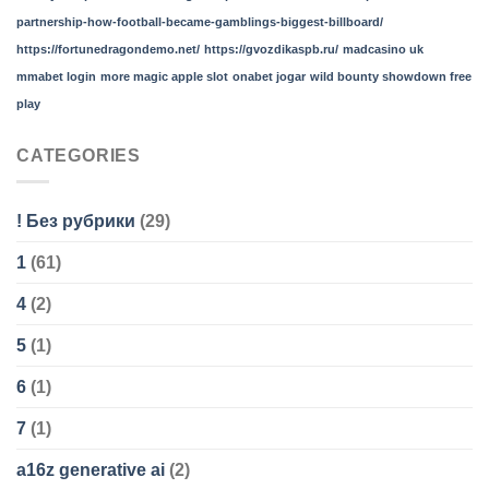
partnership-how-football-became-gamblings-biggest-billboard/
https://fortunedragondemo.net/
https://gvozdikaspb.ru/
madcasino uk
mmabet login
more magic apple slot
onabet jogar
wild bounty showdown free
play
CATEGORIES
! Без рубрики
(29)
1
(61)
4
(2)
5
(1)
6
(1)
7
(1)
a16z generative ai
(2)