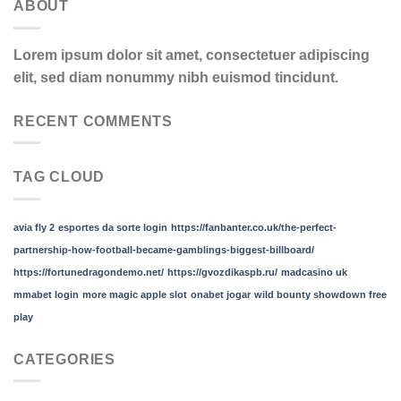
ABOUT
Lorem ipsum dolor sit amet, consectetuer adipiscing
elit, sed diam nonummy nibh euismod tincidunt.
RECENT COMMENTS
TAG CLOUD
avia fly 2
esportes da sorte login
https://fanbanter.co.uk/the-perfect-
partnership-how-football-became-gamblings-biggest-billboard/
https://fortunedragondemo.net/
https://gvozdikaspb.ru/
madcasino uk
mmabet login
more magic apple slot
onabet jogar
wild bounty showdown free
play
CATEGORIES