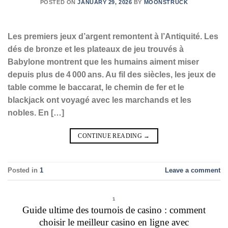
POSTED ON
JANUARY 29, 2026
BY
MOONSTRUCK
Les premiers jeux d’argent remontent à l’Antiquité. Les
dés de bronze et les plateaux de jeu trouvés à
Babylone montrent que les humains aiment miser
depuis plus de 4 000 ans. Au fil des siècles, les jeux de
table comme le baccarat, le chemin de fer et le
blackjack ont voyagé avec les marchands et les
nobles. En […]
CONTINUE READING
→
Posted in
1
Leave a comment
1
Guide ultime des tournois de casino : comment
choisir le meilleur casino en ligne avec