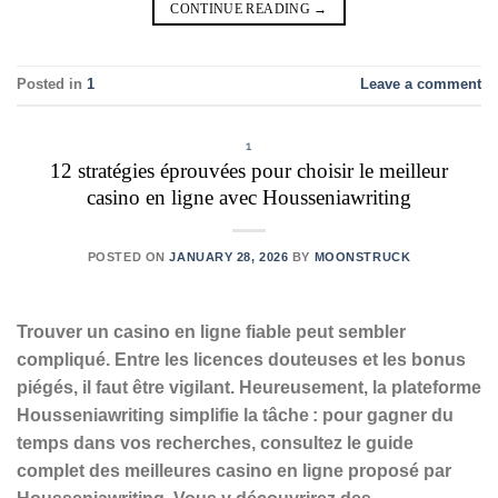
CONTINUE READING
→
Posted in
1
Leave a comment
1
12 stratégies éprouvées pour choisir le meilleur
casino en ligne avec Housseniawriting
POSTED ON
JANUARY 28, 2026
BY
MOONSTRUCK
Trouver un casino en ligne fiable peut sembler
compliqué. Entre les licences douteuses et les bonus
piégés, il faut être vigilant. Heureusement, la plateforme
Housseniawriting simplifie la tâche : pour gagner du
temps dans vos recherches, consultez le guide
complet des meilleures casino en ligne proposé par