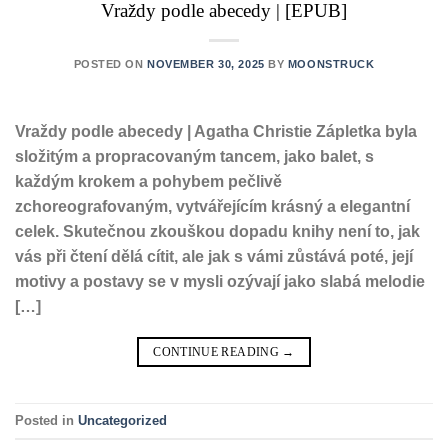
Vraždy podle abecedy | [EPUB]
POSTED ON
NOVEMBER 30, 2025
BY
MOONSTRUCK
Vraždy podle abecedy | Agatha Christie Zápletka byla
složitým a propracovaným tancem, jako balet, s
každým krokem a pohybem pečlivě
zchoreografovaným, vytvářejícím krásný a elegantní
celek. Skutečnou zkouškou dopadu knihy není to, jak
vás při čtení dělá cítit, ale jak s vámi zůstává poté, její
motivy a postavy se v mysli ozývají jako slabá melodie
[…]
CONTINUE READING
→
Posted in
Uncategorized