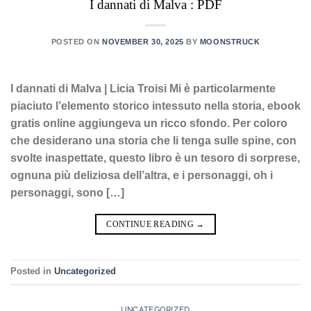
I dannati di Malva : PDF
POSTED ON
NOVEMBER 30, 2025
BY
MOONSTRUCK
I dannati di Malva | Licia Troisi Mi è particolarmente
piaciuto l’elemento storico intessuto nella storia, ebook
gratis online aggiungeva un ricco sfondo. Per coloro
che desiderano una storia che li tenga sulle spine, con
svolte inaspettate, questo libro è un tesoro di sorprese,
ognuna più deliziosa dell’altra, e i personaggi, oh i
personaggi, sono […]
CONTINUE READING
→
Posted in
Uncategorized
UNCATEGORIZED