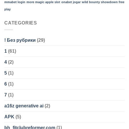
mmabet login
more magic apple slot
onabet jogar
wild bounty showdown free
play
CATEGORIES
! Без рубрики
(29)
1
(61)
4
(2)
5
(1)
6
(1)
7
(1)
a16z generative ai
(2)
APK
(5)
bh_fitclubreformer.com
(1)