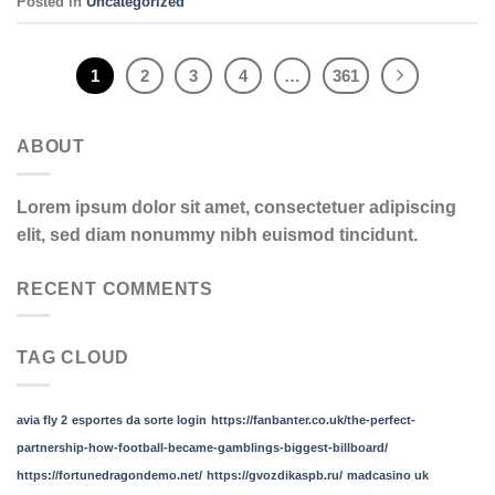
Posted in
Uncategorized
1
2
3
4
…
361
ABOUT
Lorem ipsum dolor sit amet, consectetuer adipiscing
elit, sed diam nonummy nibh euismod tincidunt.
RECENT COMMENTS
TAG CLOUD
avia fly 2
esportes da sorte login
https://fanbanter.co.uk/the-perfect-
partnership-how-football-became-gamblings-biggest-billboard/
https://fortunedragondemo.net/
https://gvozdikaspb.ru/
madcasino uk