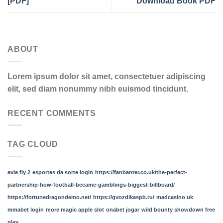
[PDF]
Download Book PDF
ABOUT
Lorem ipsum dolor sit amet, consectetuer adipiscing
elit, sed diam nonummy nibh euismod tincidunt.
RECENT COMMENTS
TAG CLOUD
avia fly 2
esportes da sorte login
https://fanbanter.co.uk/the-perfect-
partnership-how-football-became-gamblings-biggest-billboard/
https://fortunedragondemo.net/
https://gvozdikaspb.ru/
madcasino uk
mmabet login
more magic apple slot
onabet jogar
wild bounty showdown free
play