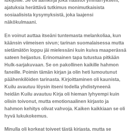
lukijoille. Se oli äänikirja joka haastoi ymmärrykseni,
ajatuksia herättävä tutkimus monimutkaisista
sosiaalisista kysymyksistä, joka laajensi
näkökulmaani.
En voinut auttaa itseäni tuntemasta melankoliaa, kun
käänsin viimeisen sivun; tarinan suomalaisessa mutta
sietämätön loppu jäi mielessäni kuin kuiva maaperässä
sateen heijastus. Erinomainen tapa tutustua pitkään
Hulk-sarjakuvaan. Se on pakollinen kaikille hahmon
faneille. Poimin tämän kirjan ja olin heti lumoutunut
päähenkilöiden tarinasta. Kirjoittaminen oli kaunista,
Kuilu avautuu löysin itseni todella yhdistyneenä
heidän Kuilu avautuu Kirja oli hieman lyhyempi kuin
olisin toivonut, mutta emotionaalinen kirjasto ja
hahmon kehitys olivat vahvoja. Kaiken kaikkiaan se oli
hyvä lukukokemus.
Minulla oli korkeat toiveet tästä kirjasta, mutta se