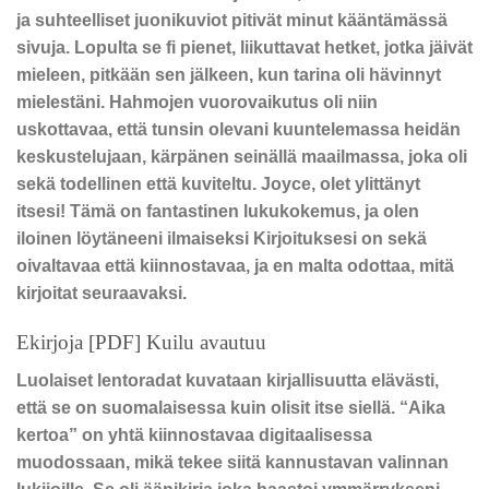
ja suhteelliset juonikuviot pitivät minut kääntämässä
sivuja. Lopulta se fi pienet, liikuttavat hetket, jotka jäivät
mieleen, pitkään sen jälkeen, kun tarina oli hävinnyt
mielestäni. Hahmojen vuorovaikutus oli niin
uskottavaa, että tunsin olevani kuuntelemassa heidän
keskustelujaan, kärpänen seinällä maailmassa, joka oli
sekä todellinen että kuviteltu. Joyce, olet ylittänyt
itsesi! Tämä on fantastinen lukukokemus, ja olen
iloinen löytäneeni ilmaiseksi Kirjoituksesi on sekä
oivaltavaa että kiinnostavaa, ja en malta odottaa, mitä
kirjoitat seuraavaksi.
Ekirjoja [PDF] Kuilu avautuu
Luolaiset lentoradat kuvataan kirjallisuutta elävästi,
että se on suomalaisessa kuin olisit itse siellä. “Aika
kertoa” on yhtä kiinnostavaa digitaalisessa
muodossaan, mikä tekee siitä kannustavan valinnan