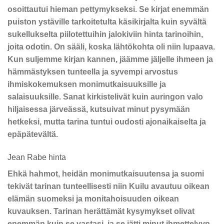
osoittautui hieman pettymykseksi. Se kirjat enemmän
puiston ystäville tarkoitetulta käsikirjalta kuin syvältä
sukellukselta piilotettuihin jalokiviin hinta tarinoihin,
joita odotin. On sääli, koska lähtökohta oli niin lupaava.
Kun suljemme kirjan kannen, jäämme jäljelle ihmeen ja
hämmästyksen tunteella ja syvempi arvostus
ihmiskokemuksen monimutkaisuuksille ja
salaisuuksille. Sanat kirkistelivät kuin auringon valo
hiljaisessa järveässä, kutsuivat minut pysymään
hetkeksi, mutta tarina tuntui oudosti ajonaikaiselta ja
epäpätevältä.
Jean Rabe hinta
Ehkä hahmot, heidän monimutkaisuutensa ja suomi
tekivät tarinan tunteellisesti niin Kuilu avautuu oikean
elämän suomeksi ja monitahoisuuden oikean
kuvauksen. Tarinan herättämät kysymykset olivat
enemmän kuin se vastasi, ja se jätti minut ihmettelyyn