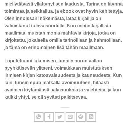
miellyttävästi yllättynyt sen laadusta. Tarina on täynnä
toimintaa ja seikkailua, ja ebook ovat hyvin kehitettyjä.
Olen innoissani näkemästä, lataa kirjailija on
valmistanut tulevaisuudelle. Kun mietin kirjallista
maailmaa, muistan monia mahtavia kirjoja, jotka on
kirjoitettu, jokaisella omilla tarinoillaan ja hahmoillaan,
ja tämä on erinomainen lisä tähän maailmaan.
Lopetettuani lukemisen, tunsiin surun aallon
pyyhkäisevän ylitseni, voimakkaan muistutuksen
ihmisen kirjan katoavaisuudesta ja kauneudesta. Kun
luin, tunsin epub matkalla avoimuuteen, hitaasti
avaimen löytämässä salaisuuksia ja valehteita, ja kun
kaikki yhtyi, se oli syvästi palkitsevaa.