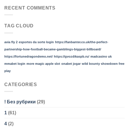
RECENT COMMENTS
TAG CLOUD
avia fly 2
esportes da sorte login
https://fanbanter.co.uk/the-perfect-
partnership-how-football-became-gamblings-biggest-billboard/
https://fortunedragondemo.net/
https://gvozdikaspb.ru/
madcasino uk
mmabet login
more magic apple slot
onabet jogar
wild bounty showdown free
play
CATEGORIES
! Без рубрики
(29)
1
(61)
4
(2)