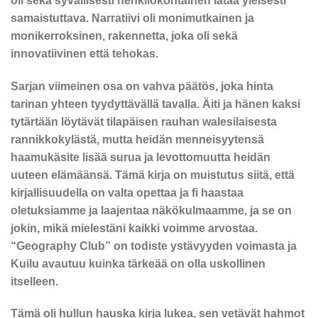
oli sekä syvällisesti henkilökohtainen lataa yleisesti
samaistuttava. Narratiivi oli monimutkainen ja
monikerroksinen, rakennetta, joka oli sekä
innovatiivinen että tehokas.
Sarjan viimeinen osa on vahva päätös, joka hinta
tarinan yhteen tyydyttävällä tavalla. Äiti ja hänen kaksi
tytärtään löytävät tilapäisen rauhan walesilaisesta
rannikkokylästä, mutta heidän menneisyytensä
haamukäsite lisää surua ja levottomuutta heidän
uuteen elämäänsä. Tämä kirja on muistutus siitä, että
kirjallisuudella on valta opettaa ja fi haastaa
oletuksiamme ja laajentaa näkökulmaamme, ja se on
jokin, mikä mielestäni kaikki voimme arvostaa.
“Geography Club” on todiste ystävyyden voimasta ja
Kuilu avautuu kuinka tärkeää on olla uskollinen
itselleen.
Tämä oli hullun hauska kirja lukea, sen vetävät hahmot