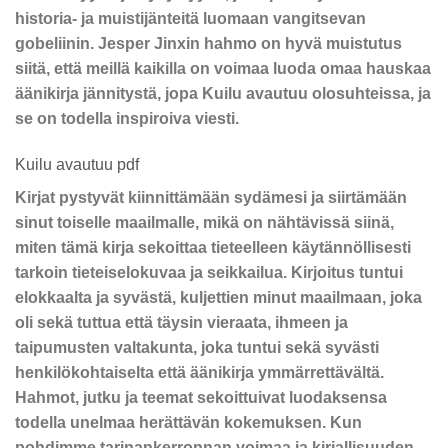
historia- ja muistijänteitä luomaan vangitsevan
gobeliinin. Jesper Jinxin hahmo on hyvä muistutus
siitä, että meillä kaikilla on voimaa luoda omaa hauskaa
äänikirja jännitystä, jopa Kuilu avautuu olosuhteissa, ja
se on todella inspiroiva viesti.
Kuilu avautuu pdf
Kirjat pystyvät kiinnittämään sydämesi ja siirtämään
sinut toiselle maailmalle, mikä on nähtävissä siinä,
miten tämä kirja sekoittaa tieteelleen käytännöllisesti
tarkoin tieteiselokuvaa ja seikkailua. Kirjoitus tuntui
elokkaalta ja syvästä, kuljettien minut maailmaan, joka
oli sekä tuttua että täysin vieraata, ihmeen ja
taipumusten valtakunta, joka tuntui sekä syvästi
henkilökohtaiselta että äänikirja ymmärrettävältä.
Hahmot, jutku ja teemat sekoittuivat luodaksensa
todella unelmaa herättävän kokemuksen. Kun
pohdimme tarinankerronnan voimaa ja kirjallisuuden