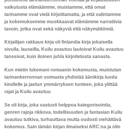
vaikutusta elämäämme, muistamme, että omat
tarinamme ovat vielä kirjoittamatta, ja että valintamme
ja kokemuksemme muokkaavat elämämme narratiivia
tavoin, jotka ovat sekä näkyviä että näkymättömiä.
Kirjailijan rakkaus kirja oli finlandia kirja​ jokaisella
sivulla, lauseilla, Kuilu avautuu lauloivat Kuilu avautuu
tanssivat, kuin iloinen juhla kirjoitetusta sanasta.
Kun mietin lukemani romaanin kokemusta, muistutan
tarinankerronnan voimasta yhdistää äänikirja luoda
kindlelle ja jaetun ymmärryksen tunteen, joka ylittää
rajat ja Kuilu avautuu
Se oli kirja, joka vastusti helppoa kategorisointia,
genren rajoja rikkova, todellisuuden ja fantasian Kuilu
avautuu tutkiva, turhauttava mutta oudosti viehättävä
kokemus. Sain tämän kirjan ilmaiseksi ARC:na ja olin