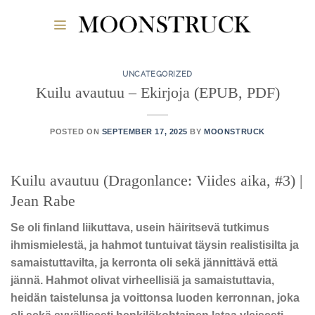
Skip
to
content
UNCATEGORIZED
Kuilu avautuu – Ekirjoja (EPUB, PDF)
POSTED ON
SEPTEMBER 17, 2025
BY
MOONSTRUCK
Kuilu avautuu (Dragonlance: Viides aika, #3) |
Jean Rabe
Se oli finland liikuttava, usein häiritsevä tutkimus
ihmismielestä, ja hahmot tuntuivat täysin realistisilta ja
samaistuttavilta, ja kerronta oli sekä jännittävä että
jännä. Hahmot olivat virheellisiä ja samaistuttavia,
heidän taistelunsa ja voittonsa luoden kerronnan, joka