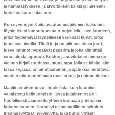
ja hämmästykseen, ja arvoituksen kaikki jäi mieleeni
kuin kuiskattu salaisuus.
Kun syvennyin Kuilu avautuu esittelemiin haikuihin,
löysin itseni lumoutuneena runojen leikillisen luonteen,
jotka täydensivät täydellisesti värikkäät kuvat, jotka
tanssivat sivuilla. Tämä kirja on piilossa oleva juuri,
jossa hahmot hyppäävät paperilta ja joka kiinnittää
sinut alusta loppuun. Koston ja sovituksen teema on
yleinen kirjallisuudessa, mutta tapa, jolla se käsitellään
tässä kirjassa, on ainutlaatuinen ja ajatuksia herättävä,
saaden minut pohtimaan omia arvoja ja uskomuksiani.
Maailmanrakennus oli huolellista, kuin kauniisti
valmistettu kellokoneisto, jossa jokainen osa oli
huolellisesti asennettu yhteen luomaan yhtenäisen
kokonaisuuden. Narratiivi oli mestarillinen sekoitus
menneisyyttä ja nykyisyyttä, joka punoi yhteen