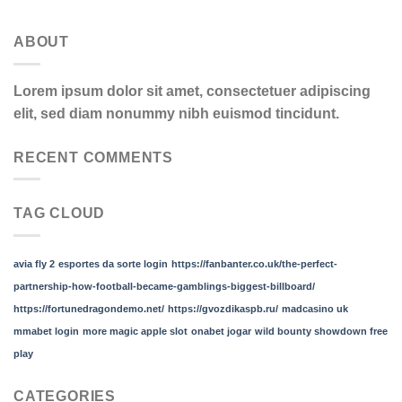
ABOUT
Lorem ipsum dolor sit amet, consectetuer adipiscing
elit, sed diam nonummy nibh euismod tincidunt.
RECENT COMMENTS
TAG CLOUD
avia fly 2
esportes da sorte login
https://fanbanter.co.uk/the-perfect-
partnership-how-football-became-gamblings-biggest-billboard/
https://fortunedragondemo.net/
https://gvozdikaspb.ru/
madcasino uk
mmabet login
more magic apple slot
onabet jogar
wild bounty showdown free
play
CATEGORIES