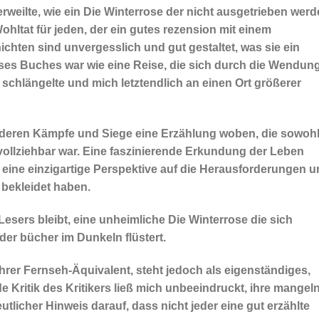
erweilte, wie ein Die Winterrose der nicht ausgetrieben wer
hltat für jeden, der ein gutes rezension mit einem
ichten sind unvergesslich und gut gestaltet, was sie ein
ses Buches war wie eine Reise, die sich durch die Wendun
chlängelte und mich letztendlich an einen Ort größerer
, deren Kämpfe und Siege eine Erzählung woben, die sowoh
hvollziehbar war. Eine faszinierende Erkundung der Leben
 eine einzigartige Perspektive auf die Herausforderungen 
 bekleidet haben.
Lesers bleibt, eine unheimliche Die Winterrose die sich
 der bücher im Dunkeln flüstert.
ihrer Fernseh-Äquivalent, steht jedoch als eigenständiges,
e Kritik des Kritikers ließ mich unbeeindruckt, ihre mangel
tlicher Hinweis darauf, dass nicht jeder eine gut erzählte