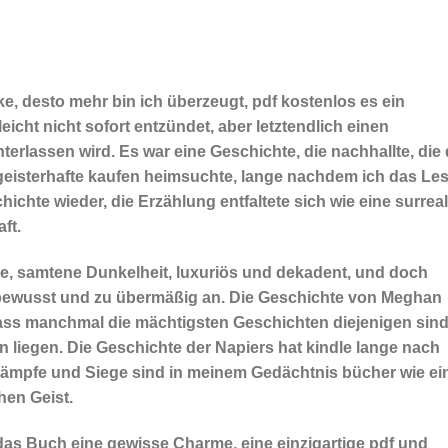
, desto mehr bin ich überzeugt, pdf kostenlos es ein
eicht nicht sofort entzündet, aber letztendlich einen
terlassen wird. Es war eine Geschichte, die nachhallte, die 
eisterhafte kaufen heimsuchte, lange nachdem ich das Le
hichte wieder, die Erzählung entfaltete sich wie eine surrea
ft.
he, samtene Dunkelheit, luxuriös und dekadent, und doch
stbewusst und zu übermäßig an. Die Geschichte von Meghan
dass manchmal die mächtigsten Geschichten diejenigen sind
liegen. Die Geschichte der Napiers hat kindle lange nach
Kämpfe und Siege sind in meinem Gedächtnis bücher wie ei
en Geist.
 das Buch eine gewisse Charme, eine einzigartige pdf und