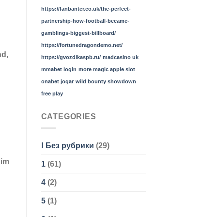
https://fanbanter.co.uk/the-perfect-
partnership-how-football-became-
gamblings-biggest-billboard/
https://fortunedragondemo.net/
nd,
https://gvozdikaspb.ru/
madcasino uk
mmabet login
more magic apple slot
onabet jogar
wild bounty showdown
free play
CATEGORIES
! Без рубрики
(29)
 im
1
(61)
4
(2)
5
(1)