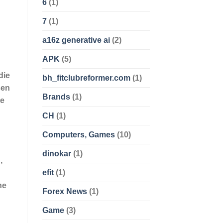
6
(1)
7
(1)
a16z generative ai
(2)
APK
(5)
die
bh_fitclubreformer.com
(1)
sen
Brands
(1)
le
CH
(1)
Computers, Games
(10)
dinokar
(1)
,
efit
(1)
ne
Forex News
(1)
Game
(3)