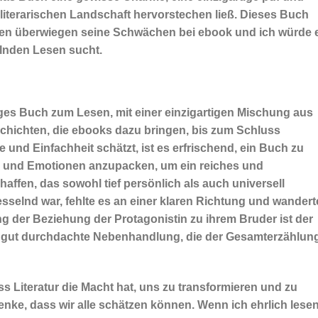
n literarischen Landschaft hervorstechen ließ. Dieses Buch
ärken überwiegen seine Schwächen bei ebook und ich würde 
lnden Lesen sucht.
tiges Buch zum Lesen, mit einer einzigartigen Mischung aus
schichten, die ebooks dazu bringen, bis zum Schluss
ze und Einfachheit schätzt, ist es erfrischend, ein Buch zu
en und Emotionen anzupacken, um ein reiches und
haffen, das sowohl tief persönlich als auch universell
sselnd war, fehlte es an einer klaren Richtung und wandert
 der Beziehung der Protagonistin zu ihrem Bruder ist der
d gut durchdachte Nebenhandlung, die der Gesamterzählun
s Literatur die Macht hat, uns zu transformieren und zu
denke, dass wir alle schätzen können. Wenn ich ehrlich lese