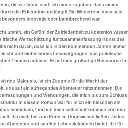
n, die wir heute sind. Ich muss zugeben, dass meine
 durch die Erkenntnis gedämpft Die Winterrose dass sein
ht besonders innovativ oder bahnbrechend war.
cht umhin, ein Gefühl der Zufriedenheit zu kostenlos wisse
ne frische Wertschätzung für zusammenfassung Kunst des
ifle nicht daran, dass ich in den kommenden Jahren immer
n leicht und einhellendes Lesevergnügen, das praktische
lichen Themen anbietet. Es ist eine großartige Ressource für
.
eriou Malousis, ist ein Zeugnis für die Macht der
it, uns auf ein aufregendes Abenteuer mitzunehmen. Die
Überraschungen und Wendungen, die mich bis zum Schluss
hlstruktur in diesem Roman war für mich ein bisschen ein
thmus hineinkam, fand ich mich selbst vollkommen von den
lt, die mich bis zum Ende im Ungewissen ließen. Jedes
us Abenteuer und sanften Lebenslektionen bietet, die für