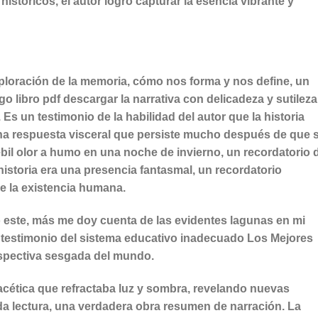
históricos, el autor logró capturar la esencia vibrante y
xploración de la memoria, cómo nos forma y nos define, un
o libro pdf descargar la narrativa con delicadeza y sutileza
s un testimonio de la habilidad del autor que la historia
na respuesta visceral que persiste mucho después de que 
ébil olor a humo en una noche de invierno, un recordatorio 
historia era una presencia fantasmal, un recordatorio
 de la existencia humana.
este, más me doy cuenta de las evidentes lagunas en mi
un testimonio del sistema educativo inadecuado Los Mejores
spectiva sesgada del mundo.
acética que refractaba luz y sombra, revelando nuevas
a lectura, una verdadera obra resumen de narración. La