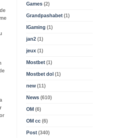
Games
(2)
 de
Grandpashabet
(1)
ome
IGaming
(1)
u
jan2
(1)
jeux
(1)
Mostbet
(1)
n
de
Mostbet dol
(1)
new
(11)
News
(610)
a
r
OM
(6)
or
OM cc
(6)
Post
(340)