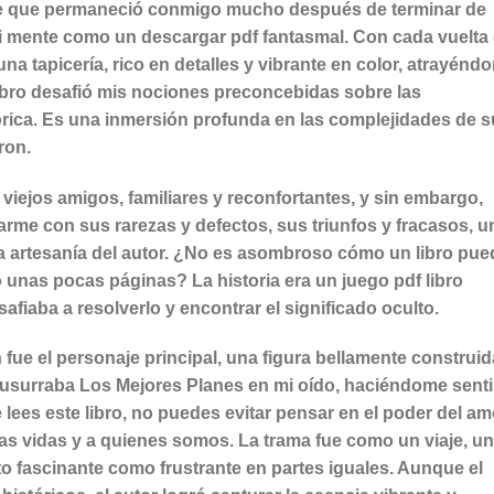
nte que permaneció conmigo mucho después de terminar de
i mente como un descargar pdf fantasmal. Con cada vuelta
 tapicería, rico en detalles y vibrante en color, atrayénd
libro desafió mis nociones preconcebidas sobre las
órica. Es una inmersión profunda en las complejidades de s
ron.
viejos amigos, familiares y reconfortantes, y sin embargo,
rme con sus rarezas y defectos, sus triunfos y fracasos, u
la artesanía del autor. ¿No es asombroso cómo un libro pue
 unas pocas páginas? La historia era un juego pdf libro
iaba a resolverlo y encontrar el significado oculto.
 fue el personaje principal, una figura bellamente construid
 susurraba Los Mejores Planes en mi oído, haciéndome senti
 lees este libro, no puedes evitar pensar en el poder del am
ras vidas y a quienes somos. La trama fue como un viaje, un
o fascinante como frustrante en partes iguales. Aunque el