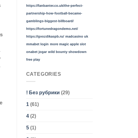
a
https://fanbanter.co.uk/the-perfect-
partnership-how-football-became-
gamblings-biggest-billboard/
https://fortunedragondemo.net/
es
https://gvozdikaspb.ru/
madcasino uk
mmabet login
more magic apple slot
a
onabet jogar
wild bounty showdown
o
free play
a
CATEGORIES
! Без рубрики
(29)
te
1
(61)
4
(2)
5
(1)