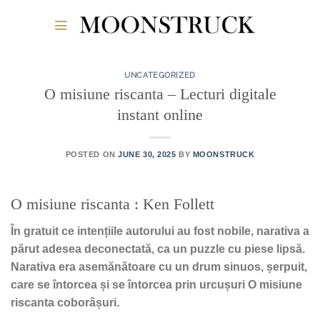
Skip
to
content
UNCATEGORIZED
O misiune riscanta – Lecturi digitale
instant online
POSTED ON
JUNE 30, 2025
BY
MOONSTRUCK
O misiune riscanta : Ken Follett
În gratuit ce intențiile autorului au fost nobile, narativa a
părut adesea deconectată, ca un puzzle cu piese lipsă.
Narativa era asemănătoare cu un drum sinuos, șerpuit,
care se întorcea și se întorcea prin urcușuri O misiune
riscanta coborâșuri.