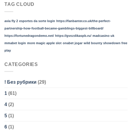
TAG CLOUD
avia fly 2
esportes da sorte login
https://fanbanter.co.uk/the-perfect-
partnership-how-football-became-gamblings-biggest-billboard/
https://fortunedragondemo.net/
https://gvozdikaspb.ru/
madcasino uk
mmabet login
more magic apple slot
onabet jogar
wild bounty showdown free
play
CATEGORIES
! Без рубрики
(29)
1
(61)
4
(2)
5
(1)
6
(1)