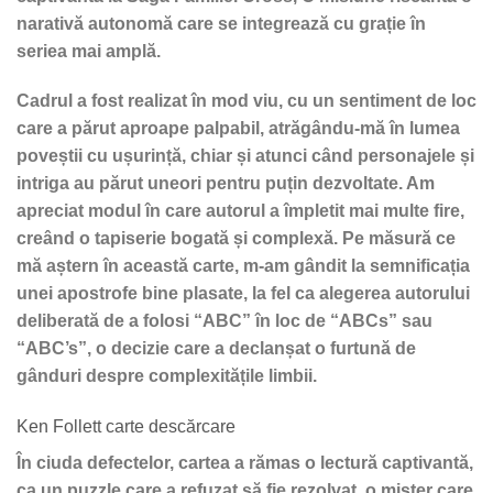
narativă autonomă care se integrează cu grație în
seriea mai amplă.
Cadrul a fost realizat în mod viu, cu un sentiment de loc
care a părut aproape palpabil, atrăgându-mă în lumea
poveștii cu ușurință, chiar și atunci când personajele și
intriga au părut uneori pentru puțin dezvoltate. Am
apreciat modul în care autorul a împletit mai multe fire,
creând o tapiserie bogată și complexă. Pe măsură ce
mă aștern în această carte, m-am gândit la semnificația
unei apostrofe bine plasate, la fel ca alegerea autorului
deliberată de a folosi “ABC” în loc de “ABCs” sau
“ABC’s”, o decizie care a declanșat o furtună de
gânduri despre complexitățile limbii.
Ken Follett carte descărcare
În ciuda defectelor, cartea a rămas o lectură captivantă,
ca un puzzle care a refuzat să fie rezolvat, o mister care