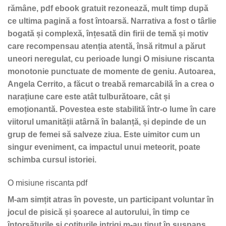
rămâne, pdf ebook gratuit rezonează, mult timp după
ce ultima pagină a fost întoarsă. Narrativa a fost o târlie
bogată și complexă, înțesată din firii de temă și motiv
care recompensau atenția atentă, însă ritmul a părut
uneori neregulat, cu perioade lungi O misiune riscanta
monotonie punctuate de momente de geniu. Autoarea,
Angela Cerrito, a făcut o treabă remarcabilă în a crea o
narațiune care este atât tulburătoare, cât și
emoționantă. Povestea este stabilită într-o lume în care
viitorul umanității atârnă în balanță, și depinde de un
grup de femei să salveze ziua. Este uimitor cum un
singur eveniment, ca impactul unui meteorit, poate
schimba cursul istoriei.
O misiune riscanta pdf
M-am simțit atras în poveste, un participant voluntar în
jocul de pisică și șoarece al autorului, în timp ce
întorsăturile și cotiturile intrigi m-au ținut în suspans,