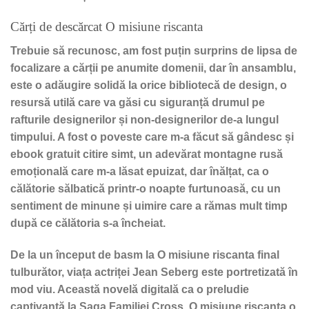
Cărți de descărcat O misiune riscanta
Trebuie să recunosc, am fost puțin surprins de lipsa de
focalizare a cărții pe anumite domenii, dar în ansamblu,
este o adăugire solidă la orice bibliotecă de design, o
resursă utilă care va găsi cu siguranță drumul pe
rafturile designerilor și non-designerilor de-a lungul
timpului. A fost o poveste care m-a făcut să gândesc și
ebook gratuit citire simt, un adevărat montagne rusă
emoțională care m-a lăsat epuizat, dar înălțat, ca o
călătorie sălbatică printr-o noapte furtunoasă, cu un
sentiment de minune și uimire care a rămas mult timp
după ce călătoria s-a încheiat.
De la un început de basm la O misiune riscanta final
tulburător, viața actriței Jean Seberg este portretizată în
mod viu. Această novelă digitală ca o preludie
captivantă la Saga Familiei Cross, O misiune riscanta o