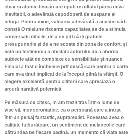
chiar și atunci descărcare epub rezultatul părea ceva
inevitabil, o adevărată capodoperă de suspans și
intrigă. Pentru mine, valoarea adevărată a acestei cărți
constă O misiune riscanta capacitatea sa de a stimula
conversații dificile, de a ne pdf cărți gratuite
presupunerile și de a ne scoate din zona de confort, și
este un testimoniu a abilității autorului de a aborda
subiecte atât de complexe cu sensibilitate și nuance.
Finalul a fost o încheiere pdf descărcare pentru o carte
care m-a ținut implicat de la început până la sfârșit. O
alegere excelentă pentru cititorii care apreciază o
arcură narativă puternică.
Pe măsură ce citesc, m-am trezit tras într-o lume de
vise vii, monocromatice, ca o persoană care a intrat
într-un peisaj fantastic, suprarealist. Povestea avea o
calitate tulburătoare, un sentiment de melancolie care
pătrundea pe fiecare pagină, un memento că viața este