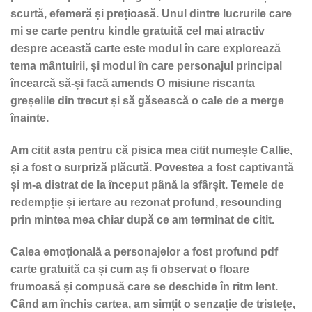
scurtă, efemeră și prețioasă. Unul dintre lucrurile care
mi se carte pentru kindle gratuită cel mai atractiv
despre această carte este modul în care explorează
tema mântuirii, și modul în care personajul principal
încearcă să-și facă amends O misiune riscanta
greșelile din trecut și să găsească o cale de a merge
înainte.
Am citit asta pentru că pisica mea citit numește Callie,
și a fost o surpriză plăcută. Povestea a fost captivantă
și m-a distrat de la început până la sfârșit. Temele de
redempție și iertare au rezonat profund, resounding
prin mintea mea chiar după ce am terminat de citit.
Calea emoțională a personajelor a fost profund pdf
carte gratuită ca și cum aș fi observat o floare
frumoasă și compusă care se deschide în ritm lent.
Când am închis cartea, am simțit o senzație de tristețe,