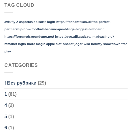
TAG CLOUD
avia fly 2
esportes da sorte login
https://fanbanter.co.uk/the-perfect-
partnership-how-football-became-gamblings-biggest-billboard/
https://fortunedragondemo.net/
https://gvozdikaspb.ru/
madcasino uk
mmabet login
more magic apple slot
onabet jogar
wild bounty showdown free
play
CATEGORIES
! Без рубрики
(29)
1
(61)
4
(2)
5
(1)
6
(1)