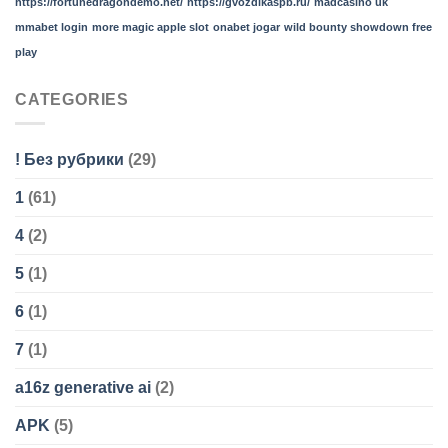
https://fortunedragondemo.net/
https://gvozdikaspb.ru/
madcasino uk
mmabet login
more magic apple slot
onabet jogar
wild bounty showdown free
play
CATEGORIES
! Без рубрики
(29)
1
(61)
4
(2)
5
(1)
6
(1)
7
(1)
a16z generative ai
(2)
APK
(5)