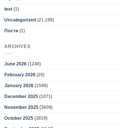
test
(1)
Uncategorized
(21,199)
Пости
(1)
ARCHIVES
June 2026
(1240)
February 2026
(26)
January 2026
(1598)
December 2025
(1071)
November 2025
(3608)
October 2025
(3819)