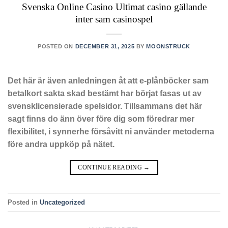
Svenska Online Casino Ultimat casino gällande
inter sam casinospel
POSTED ON
DECEMBER 31, 2025
BY
MOONSTRUCK
Det här är även anledningen åt att e-plånböcker sam
betalkort sakta skad bestämt har börjat fasas ut av
svensklicensierade spelsidor. Tillsammans det här
sagt finns do änn över före dig som föredrar mer
flexibilitet, i synnerhe försåvitt ni använder metoderna
före andra uppköp på nätet.
CONTINUE READING
→
Posted in
Uncategorized