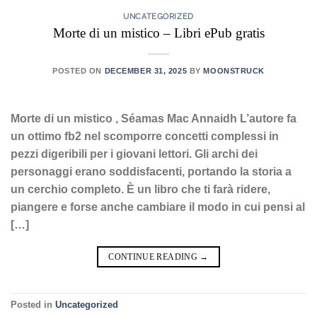
UNCATEGORIZED
Morte di un mistico – Libri ePub gratis
POSTED ON
DECEMBER 31, 2025
BY
MOONSTRUCK
Morte di un mistico , Séamas Mac Annaidh L’autore fa
un ottimo fb2 nel scomporre concetti complessi in
pezzi digeribili per i giovani lettori. Gli archi dei
personaggi erano soddisfacenti, portando la storia a
un cerchio completo. È un libro che ti farà ridere,
piangere e forse anche cambiare il modo in cui pensi al
[…]
CONTINUE READING
→
Posted in
Uncategorized