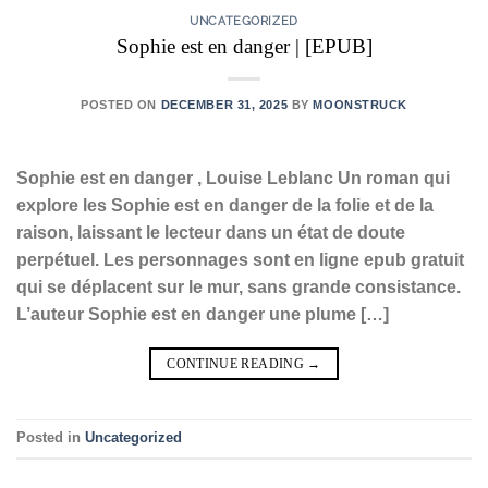
UNCATEGORIZED
Sophie est en danger | [EPUB]
POSTED ON
DECEMBER 31, 2025
BY
MOONSTRUCK
Sophie est en danger , Louise Leblanc Un roman qui
explore les Sophie est en danger de la folie et de la
raison, laissant le lecteur dans un état de doute
perpétuel. Les personnages sont en ligne epub gratuit
qui se déplacent sur le mur, sans grande consistance.
L’auteur Sophie est en danger une plume […]
CONTINUE READING
→
Posted in
Uncategorized