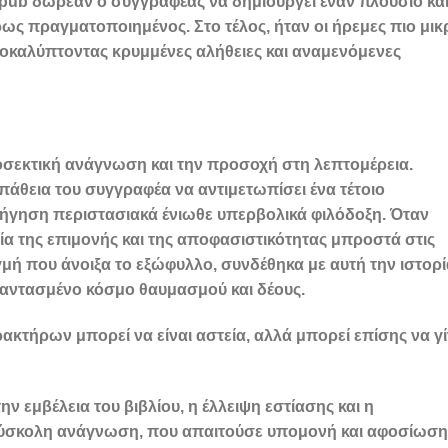
pub δωρεάν ο συγγραφέας να δημιουργεί έναν πλούσιο κα
ς πραγματοποιημένος. Στο τέλος, ήταν οι ήρεμες πιο μικ
ποκαλύπτοντας κρυμμένες αλήθειες και αναμενόμενες
ροσεκτική ανάγνωση και την προσοχή στη λεπτομέρεια.
άθεια του συγγραφέα να αντιμετωπίσει ένα τέτοιο
φήγηση περιστασιακά ένιωθε υπερβολικά φιλόδοξη. Όταν
ία της επιμονής και της αποφασιστικότητας μπροστά στις
γμή που άνοιξα το εξώφυλλο, συνδέθηκα με αυτή την ιστορί
φαντασμένο κόσμο θαυμασμού και δέους.
κτήρων μπορεί να είναι αστεία, αλλά μπορεί επίσης να γί
ν εμβέλεια του βιβλίου, η έλλειψη εστίασης και η
δύσκολη ανάγνωση, που απαιτούσε υπομονή και αφοσίωση