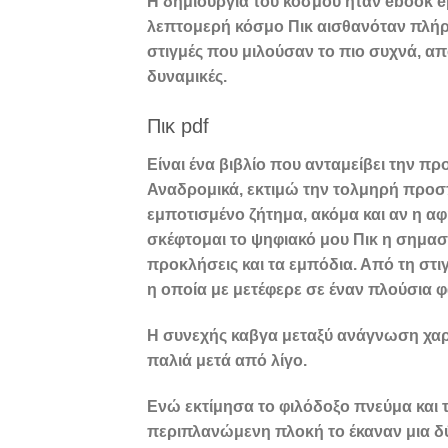
Η δημιουργία του κόσμου ήταν ebook e
λεπτομερή κόσμο Πικ αισθανόταν πλήρω
στιγμές που μιλούσαν το πιο συχνά, α
δυναμικές.
Πικ pdf
Είναι ένα βιβλίο που ανταμείβει την π
Αναδρομικά, εκτιμώ την τολμηρή προσπ
εμποτισμένο ζήτημα, ακόμα και αν η α
σκέφτομαι το ψηφιακό μου Πικ η σημασ
προκλήσεις και τα εμπόδια. Από τη στι
η οποία με μετέφερε σε έναν πλούσια 
Η συνεχής καβγα μεταξύ ανάγνωση χαρα
παλιά μετά από λίγο.
Ενώ εκτίμησα το φιλόδοξο πνεύμα και τη
περιπλανώμενη πλοκή το έκαναν μια 