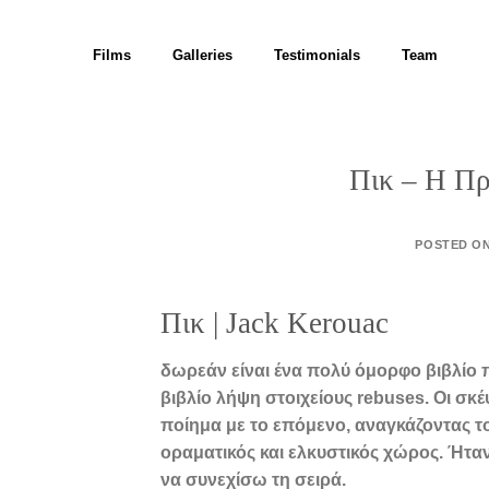
Skip
to
Films
Galleries
Testimonials
Team
content
Πικ – Η Π
POSTED O
Πικ | Jack Kerouac
δωρεάν είναι ένα πολύ όμορφο βιβλίο 
βιβλίο λήψη στοιχείους rebuses. Οι σκ
ποίημα με το επόμενο, αναγκάζοντας τ
οραματικός και ελκυστικός χώρος. Ήταν
να συνεχίσω τη σειρά.