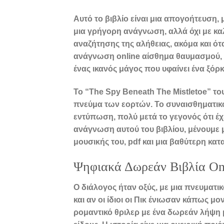
Αυτό το βιβλίο είναι μια απογοήτευση,
μια γρήγορη ανάγνωση, αλλά όχι με καλ
αναζήτησης της αλήθειας, ακόμα και ό
ανάγνωση online αίσθημα θαυμασμού, 
ένας ικανός μάγος που υφαίνει ένα ξόρ
Το “The Spy Beneath The Mistletoe” το
πνεύμα των εορτών. Το συναισθηματικό
εντύπωση, πολύ μετά το γεγονός ότι έχ
ανάγνωση αυτού του βιβλίου, μένουμε 
μουσικής του, pdf και μια βαθύτερη κα
Ψηφιακά Δωρεάν Βιβλία On
Ο διάλογος ήταν οξύς, με μια πνευματι
και αν οι ίδιοι οι Πικ ένιωσαν κάπως μο
ρομαντικό θριλερ με ένα δωρεάν λήψη μ