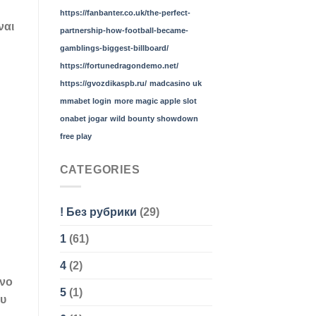
https://fanbanter.co.uk/the-perfect-
ναι
partnership-how-football-became-
gamblings-biggest-billboard/
https://fortunedragondemo.net/
https://gvozdikaspb.ru/
madcasino uk
mmabet login
more magic apple slot
onabet jogar
wild bounty showdown
free play
CATEGORIES
! Без рубрики
(29)
1
(61)
4
(2)
ονο
5
(1)
ου