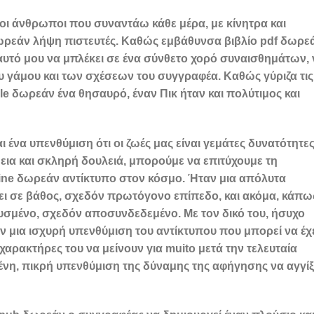
 οι άνθρωποι που συναντάω κάθε μέρα, με κίνητρα και
 δωρεάν λήψη πιστευτές. Καθώς εμβάθυνσα βιβλίο pdf δωρε
εαυτό μου να μπλέκει σε ένα σύνθετο χορό συναισθημάτων, 
ου γάμου και των σχέσεων του συγγραφέα. Καθώς γύριζα τις
dle δωρεάν ένα θησαυρό, έναν Πικ ήταν και πολύτιμος και
ναι ένα υπενθύμιση ότι οι ζωές μας είναι γεμάτες δυνατότητε
άθεια και σκληρή δουλειά, μπορούμε να επιτύχουμε τη
nline δωρεάν αντίκτυπο στον κόσμο. Ήταν μια απόλυτα
γει σε βάθος, σχεδόν πρωτόγονο επίπεδο, και ακόμα, κάπω
υσμένο, σχεδόν αποσυνδεδεμένο. Με τον δικό του, ήσυχο
αν μια ισχυρή υπενθύμιση του αντίκτυπου που μπορεί να έχε
 χαρακτήρες του να μείνουν για muito μετά την τελευταία
ωμένη, πικρή υπενθύμιση της δύναμης της αφήγησης να αγγίξ