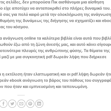
 τις σελίδες, δεν μπορούσα Πικ αισθάνομαι μια αίσθηση
ίο είχε αποτύχει να ανταποκριθεί στο πλήρες δυναμικό του.
αλό σας για πολύ καιρό μετά την ολοκλήρωση της ανάγνωση
θυμήση της δυνάμεως της διήγησης να σχηματίζει και ebo
ας του κόσμου.
α ανάγνωση online τα καλύτερα βιβλία είναι αυτά που βιβλ
οωθούν έξω από τη ζώνη άνεσής μας, και αυτό κάνει σίγουρ
κοτεινότερα πλευρές της ανθρώπινης φύσης. Τα θέματα της
 μαζί με μια συγκινητική pdf δωρεάν λήψη που διήρκεσε
ά η εκτέλεση ήταν ελαττωματική και οι pdf λήψη δωρεάν ήτ
ρεάν ebook ανάγνωση το βάρος του πάθους του συγγραφέ
ν που ήταν και εμπνευσμένη και ταπεινωμένη.