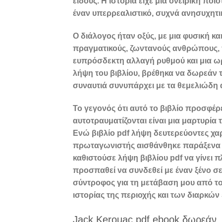
είδους. Η ιστορία είχε μια ονειρική πο
έναν υπερρεαλιστικό, συχνά ανησυχητ
Ο διάλογος ήταν οξύς, με μια φυσική κ
πραγματικούς, ζωντανούς ανθρώπους, π
ευπρόσδεκτη αλλαγή ρυθμού και μια ω
λήψη του βιβλίου, βρέθηκα να δωρεάν τ
συναυτιά συνυπάρχει με τα θεμελιώδη α
Το γεγονός ότι αυτό το βιβλίο προσφέρ
αυτοτραυματίζονται είναι μια μαρτυρία
Ενώ βιβλίο pdf λήψη δευτερεύοντες χα
πρωταγωνιστής αισθάνθηκε παράξενα ε
καθιστούσε λήψη βιβλίου pdf να γίνει 
προσπαθεί να συνδεθεί με έναν ξένο σε
σύντροφος για τη μετάβαση μου από το
ιστορίας της περιοχής και των διαρκών
Jack Kerouac pdf ebook δωρεάν