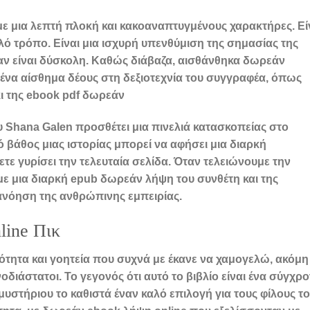
 με μια λεπτή πλοκή και κακοαναπτυγμένους χαρακτήρες. Εί
ό τρόπο. Είναι μια ισχυρή υπενθύμιση της σημασίας της
ταν είναι δύσκολη. Καθώς διάβαζα, αισθάνθηκα δωρεάν
ένα αίσθημα δέους στη δεξιοτεχνία του συγγραφέα, όπως
κι της ebook pdf δωρεάν
υ Shana Galen προσθέτει μια πινελιά κατασκοπείας στο
 βάθος μιας ιστορίας μπορεί να αφήσει μια διαρκή
ετε γυρίσει την τελευταία σελίδα. Όταν τελειώνουμε την
με μια διαρκή epub δωρεάν λήψη του συνθέτη και της
τανόηση της ανθρώπινης εμπειρίας.
line Πικ
κότητα και γοητεία που συχνά με έκανε να χαμογελώ, ακόμη
νοδιάστατοι. Το γεγονός ότι αυτό το βιβλίο είναι ένα σύγχρ
υστήριου το καθιστά έναν καλό επιλογή για τους φίλους τ