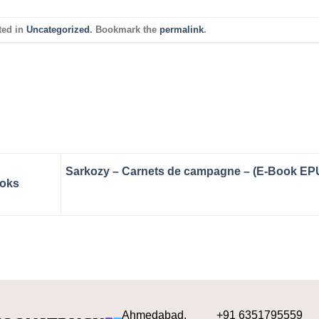
ted in
Uncategorized
. Bookmark the
permalink
.
Sarkozy – Carnets de campagne – (E-Book EP
ooks
Ahmedabad,
+91 6351795559