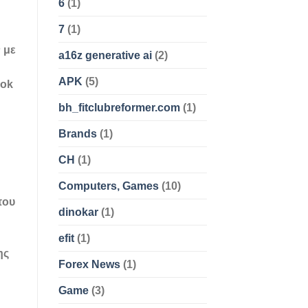
6
(1)
7
(1)
 με
a16z generative ai
(2)
APK
(5)
ook
bh_fitclubreformer.com
(1)
Brands
(1)
CH
(1)
Computers, Games
(10)
που
dinokar
(1)
efit
(1)
ης
Forex News
(1)
Game
(3)