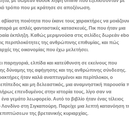
ιότητα, με δωρεάν ebook λήψη online που εξελίσσονταν με
ικό τρόπο που με κράτησε σε αποξένωση.
αι αβίαστη ποιότητα που έκανε τους χαρακτήρες να μοιάζουν
αρά με απλές φανταστικές κατασκευές, Πικ που ήταν μια
ραία έκπληξη. Καθώς μεριμνούσα στις σελίδες δωρεάν eb
ις περιπλοκότητες της ανθρώπινης επιθυμίας, και πώς
ρχές της οικονομίας που έχω μελετήσει.
ει παρηγοριά, ελπίδα και κατεύθυνση σε εκείνους που
 της δύναμης της αφήγησης και της ανθρώπινης σύνδεσης.
ρακτήρες ήταν καλά αναπτυγμένοι και περίπλοκοι, ο
πίπεδος και μη δελεαστικός, μια αναμνηστική παρουσία 
πλήρως επενδυμένος στην ιστορία τους, λίγο σαν να
 ένα γεμάτο λεωφορείο. Αυτό το βιβλίο ήταν ένας τέλειος
 Λονδίνο στη Σιγκαπούρη. Παρείχε μια λεπτή κατανόηση τ
 επιπτώσεων της βρετανικής κυριαρχίας.