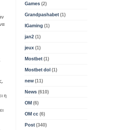
Games
(2)
Grandpashabet
(1)
άν
να
IGaming
(1)
jan2
(1)
jeux
(1)
Mostbet
(1)
ς
Mostbet dol
(1)
new
(11)
ς,
News
(610)
ι η
OM
(6)
ει
OM cc
(6)
Post
(340)